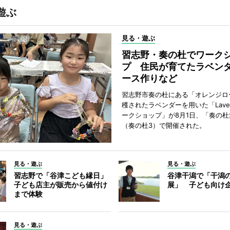
遊ぶ
見る・遊ぶ
習志野・奏の杜でワーク
プ 住民が育てたラベン
ース作りなど
習志野市奏の杜にある「オレンジロ
穫されたラベンダーを用いた「Lavend
ークショップ」が8月1日、「奏の杜
（奏の杜3）で開催された。
見る・遊ぶ
見る・遊ぶ
習志野で「谷津こども縁日」
谷津干潟で「干潟
子ども店主が販売から値付け
展」 子ども向け
まで体験
見る・遊ぶ