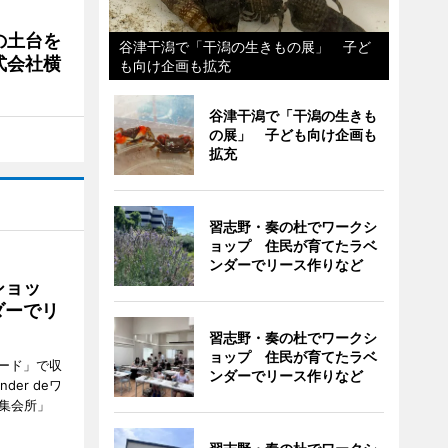
の土台を
谷津干潟で「干潟の生きもの展」 子ど
式会社横
も向け企画も拡充
谷津干潟で「干潟の生きも
の展」 子ども向け企画も
拡充
習志野・奏の杜でワークシ
ョップ 住民が育てたラベ
ンダーでリース作りなど
ショッ
ダーでリ
習志野・奏の杜でワークシ
ョップ 住民が育てたラベ
ード」で収
ンダーでリース作りなど
er deワ
集会所」