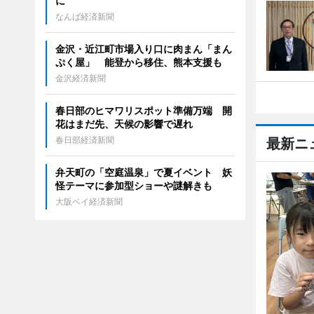
に
なんば経済新聞
金沢・近江町市場入り口に肉まん「まん
ぷく屋」 能登から移住、熊本支援も
金沢経済新聞
春日部のヒマワリスポット準備万端 開
花はまだ先、天候の影響で遅れ
春日部経済新聞
最新ニ
弁天町の「空庭温泉」で夏イベント 妖
怪テーマに参加型ショーや謎解きも
大阪ベイ経済新聞