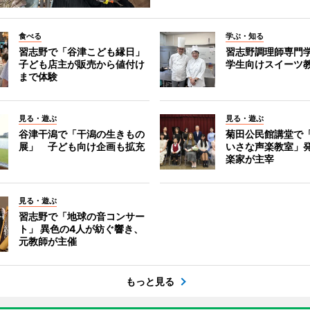
食べる
学ぶ・知る
習志野で「谷津こども縁日」
習志野調理師専門
子ども店主が販売から値付け
学生向けスイーツ
まで体験
見る・遊ぶ
見る・遊ぶ
谷津干潟で「干潟の生きもの
菊田公民館講堂で
展」 子ども向け企画も拡充
いさな声楽教室」
楽家が主宰
見る・遊ぶ
習志野で「地球の音コンサー
ト」 異色の4人が紡ぐ響き、
元教師が主催
もっと見る