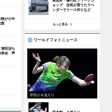
習志野・奏の杜でワークシ
ョップ 住民が育てたラベ
ンダーでリース作りなど
学校が小中
教室
もっと見る
ワールドフォトニュース
「津田沼ち
発表会 声
早田が８強入り