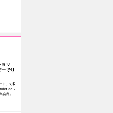
ショッ
ダーでリ
ード」で収
er deワ
集会所」