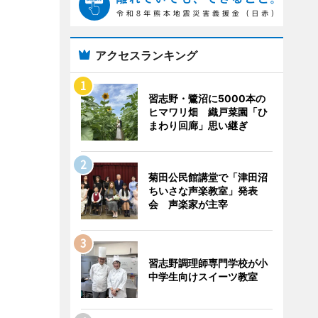
アクセスランキング
習志野・鷺沼に5000本の
ヒマワリ畑 織戸菜園「ひ
まわり回廊」思い継ぎ
菊田公民館講堂で「津田沼
ちいさな声楽教室」発表
会 声楽家が主宰
習志野調理師専門学校が小
中学生向けスイーツ教室