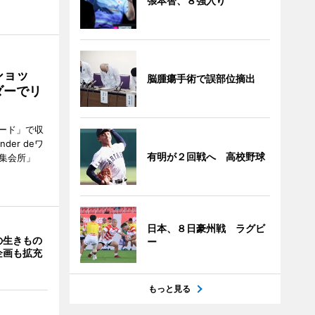
張本智、８強入り
ショッ
脳腫瘍手術で誤部位摘出
ダーでリ
ード」で収
er deワ
有明が２回戦へ 高校野球
集会所」
日本、８日豪州戦 ラグビ
の生きもの
ー
企画も拡充
もっと見る