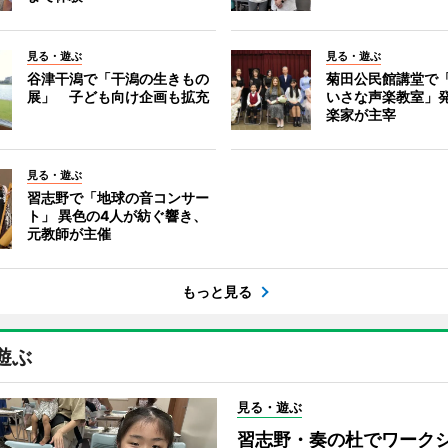
見る・遊ぶ
見る・遊ぶ
谷津干潟で「干潟の生きもの
菊田公民館講堂で
展」 子ども向け企画も拡充
いさな声楽教室」
楽家が主宰
見る・遊ぶ
習志野で「地球の音コンサー
ト」 異色の4人が紡ぐ響き、
元教師が主催
もっと見る
遊ぶ
見る・遊ぶ
習志野・奏の杜でワーク