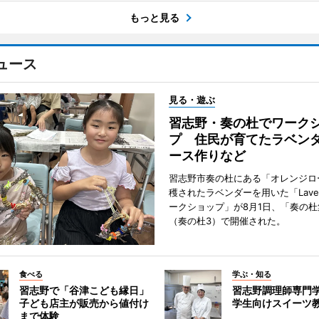
もっと見る
ュース
見る・遊ぶ
習志野・奏の杜でワーク
プ 住民が育てたラベン
ース作りなど
習志野市奏の杜にある「オレンジロ
穫されたラベンダーを用いた「Lavend
ークショップ」が8月1日、「奏の杜
（奏の杜3）で開催された。
食べる
学ぶ・知る
習志野で「谷津こども縁日」
習志野調理師専門
子ども店主が販売から値付け
学生向けスイーツ
まで体験