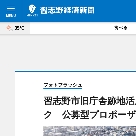
食べる
35°C
フォトフラッシュ
習志野市旧庁舎跡地活
ク 公募型プロポー