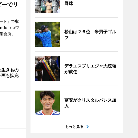
野球
ダーでリ
ード」で収
er deワ
松山は２６位 米男子ゴル
集会所」
フ
デラエスプリエジャ大統領
の生きもの
が就任
企画も拡充
冨安がクリスタルパレス加
入
もっと見る