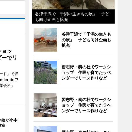
谷津干潟で「干潟の生きもの展」 子ど
も向け企画も拡充
谷津干潟で「干潟の生きも
の展」 子ども向け企画も
拡充
ショッ
ダーでリ
習志野・奏の杜でワークシ
ョップ 住民が育てたラベ
ード」で収
ンダーでリース作りなど
er deワ
集会所」
習志野・奏の杜でワークシ
ョップ 住民が育てたラベ
ンダーでリース作りなど
学校が小中
教室