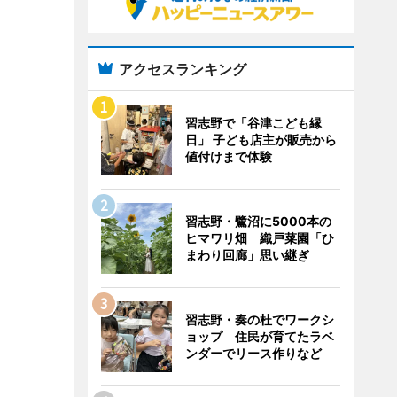
アクセスランキング
習志野で「谷津こども縁
日」 子ども店主が販売から
値付けまで体験
習志野・鷺沼に5000本の
ヒマワリ畑 織戸菜園「ひ
まわり回廊」思い継ぎ
習志野・奏の杜でワークシ
ョップ 住民が育てたラベ
ンダーでリース作りなど