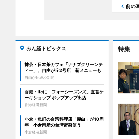
前の
みん経トピックス
特集
抹茶・日本茶カフェ「ナナズグリーンテ
ィー」、自由が丘2号店 新メニューも
自由が丘経済新聞
香港・ifcに「フォーシーズンズ」直営ケ
ーキショップ ポップアップ出店
香港経済新聞
小倉・魚町の台湾料理店「麗白」が10周
年 小倉南産の台湾野菜使う
小倉経済新聞