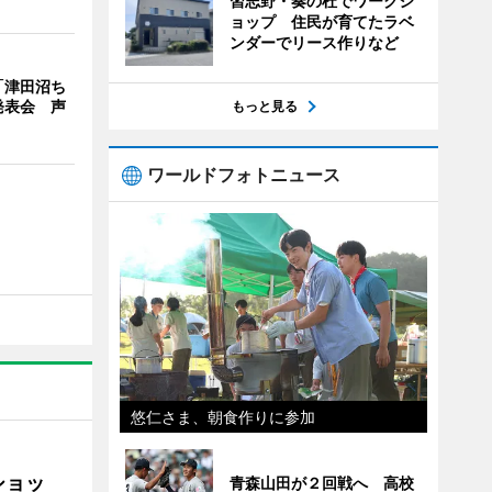
習志野・奏の杜でワークシ
ョップ 住民が育てたラベ
ンダーでリース作りなど
「津田沼ち
発表会 声
もっと見る
ワールドフォトニュース
悠仁さま、朝食作りに参加
ショッ
青森山田が２回戦へ 高校