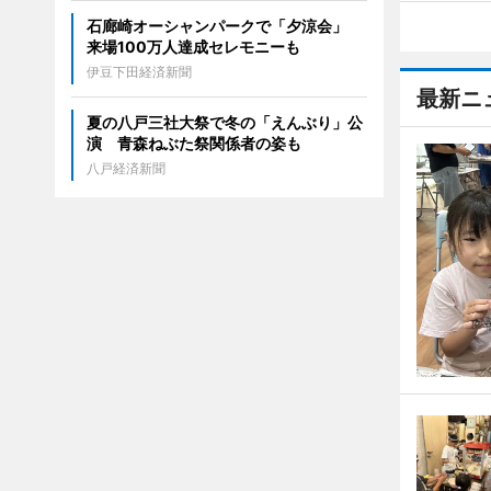
石廊崎オーシャンパークで「夕涼会」
来場100万人達成セレモニーも
伊豆下田経済新聞
最新ニ
夏の八戸三社大祭で冬の「えんぶり」公
演 青森ねぶた祭関係者の姿も
八戸経済新聞