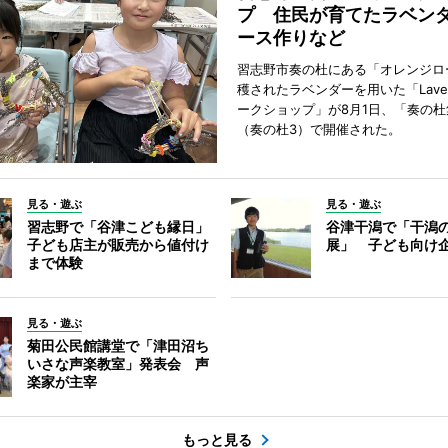
プ 住民が育てたラベン
ース作りなど
習志野市奏の杜にある「オレンジロ
穫されたラベンダーを用いた「Lavend
ークショップ」が8月1日、「奏の杜
（奏の杜3）で開催された。
見る・遊ぶ
見る・遊ぶ
習志野で「谷津こども縁日」
谷津干潟で「干潟
子ども店主が販売から値付け
展」 子ども向け
まで体験
見る・遊ぶ
菊田公民館講堂で「津田沼ち
いさな声楽教室」発表会 声
楽家が主宰
もっと見る