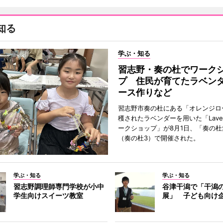
知る
学ぶ・知る
習志野・奏の杜でワーク
プ 住民が育てたラベン
ース作りなど
習志野市奏の杜にある「オレンジロ
穫されたラベンダーを用いた「Lavend
ークショップ」が8月1日、「奏の杜
（奏の杜3）で開催された。
学ぶ・知る
学ぶ・知る
習志野調理師専門学校が小中
谷津干潟で「干潟
学生向けスイーツ教室
展」 子ども向け