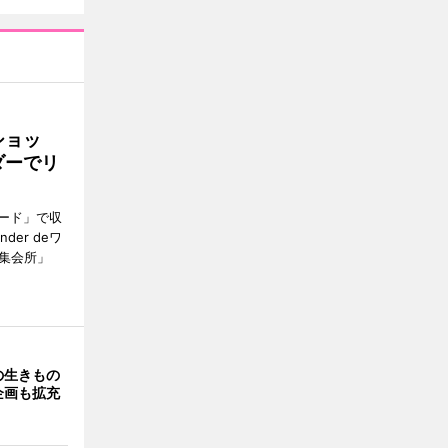
ショッ
ダーでリ
ード」で収
er deワ
集会所」
の生きもの
企画も拡充