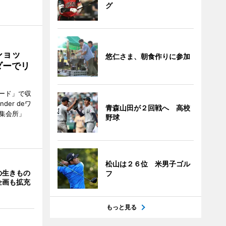
グ
ショッ
悠仁さま、朝食作りに参加
ダーでリ
ード」で収
er deワ
青森山田が２回戦へ 高校
集会所」
野球
松山は２６位 米男子ゴル
の生きもの
フ
企画も拡充
もっと見る