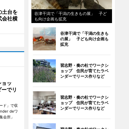
の土台を
谷津干潟で「干潟の生きもの展」 子ど
式会社横
も向け企画も拡充
谷津干潟で「干潟の生きも
の展」 子ども向け企画も
拡充
習志野・奏の杜でワークシ
ョップ 住民が育てたラベ
ンダーでリース作りなど
ショッ
ダーでリ
習志野・奏の杜でワークシ
ョップ 住民が育てたラベ
ード」で収
ンダーでリース作りなど
er deワ
集会所」