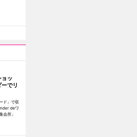
ショッ
ダーでリ
ード」で収
er deワ
集会所」