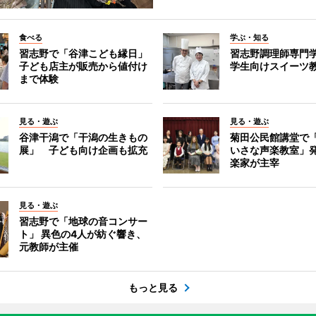
食べる
学ぶ・知る
習志野で「谷津こども縁日」
習志野調理師専門
子ども店主が販売から値付け
学生向けスイーツ
まで体験
見る・遊ぶ
見る・遊ぶ
谷津干潟で「干潟の生きもの
菊田公民館講堂で
展」 子ども向け企画も拡充
いさな声楽教室」
楽家が主宰
見る・遊ぶ
習志野で「地球の音コンサー
ト」 異色の4人が紡ぐ響き、
元教師が主催
もっと見る