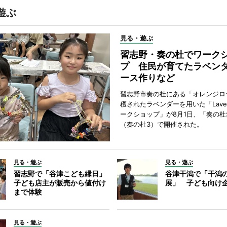
遊ぶ
見る・遊ぶ
習志野・奏の杜でワーク
プ 住民が育てたラベン
ース作りなど
習志野市奏の杜にある「オレンジロ
穫されたラベンダーを用いた「Lavend
ークショップ」が8月1日、「奏の杜
（奏の杜3）で開催された。
見る・遊ぶ
見る・遊ぶ
習志野で「谷津こども縁日」
谷津干潟で「干潟
子ども店主が販売から値付け
展」 子ども向け
まで体験
見る・遊ぶ