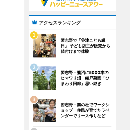
アクセスランキング
習志野で「谷津こども縁
日」 子ども店主が販売から
値付けまで体験
習志野・鷺沼に5000本の
ヒマワリ畑 織戸菜園「ひ
まわり回廊」思い継ぎ
習志野・奏の杜でワークシ
ョップ 住民が育てたラベ
ンダーでリース作りなど