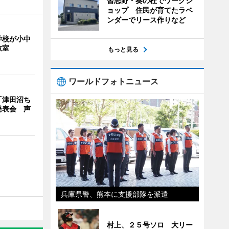
習志野・奏の杜でワークシ
ョップ 住民が育てたラベ
ンダーでリース作りなど
学校が小中
教室
もっと見る
ワールドフォトニュース
「津田沼ち
発表会 声
兵庫県警、熊本に支援部隊を派遣
村上、２５号ソロ 大リー