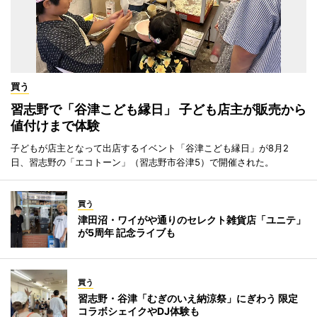
買う
習志野で「谷津こども縁日」 子ども店主が販売から
値付けまで体験
子どもが店主となって出店するイベント「谷津こども縁日」が8月2
日、習志野の「エコトーン」（習志野市谷津5）で開催された。
買う
津田沼・ワイがや通りのセレクト雑貨店「ユニテ」
が5周年 記念ライブも
買う
習志野・谷津「むぎのいえ納涼祭」にぎわう 限定
コラボシェイクやDJ体験も