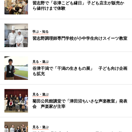
習志野で「谷津こども縁日」 子ども店主が販売か
ら値付けまで体験
学ぶ・知る
習志野調理師専門学校が小中学生向けスイーツ教室
見る・遊ぶ
谷津干潟で「干潟の生きもの展」 子ども向け企画
も拡充
見る・遊ぶ
菊田公民館講堂で「津田沼ちいさな声楽教室」発表
会 声楽家が主宰
見る・遊ぶ