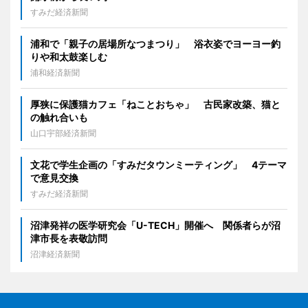
すみだ経済新聞
浦和で「親子の居場所なつまつり」 浴衣姿でヨーヨー釣
りや和太鼓楽しむ
浦和経済新聞
厚狭に保護猫カフェ「ねことおちゃ」 古民家改築、猫と
の触れ合いも
山口宇部経済新聞
文花で学生企画の「すみだタウンミーティング」 4テーマ
で意見交換
すみだ経済新聞
沼津発祥の医学研究会「U-TECH」開催へ 関係者らが沼
津市長を表敬訪問
沼津経済新聞