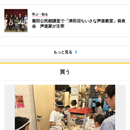
学ぶ・知る
菊田公民館講堂で「津田沼ちいさな声楽教室」発表
会 声楽家が主宰
もっと見る
買う