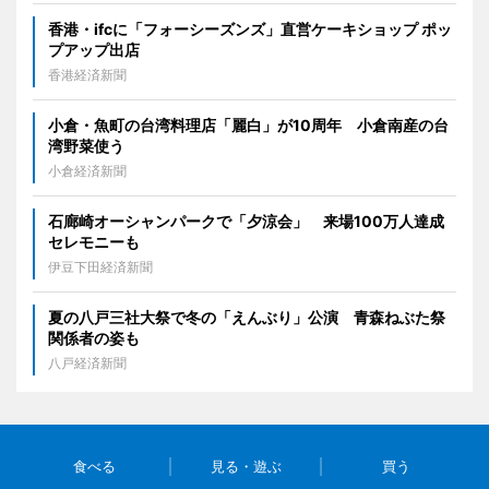
香港・ifcに「フォーシーズンズ」直営ケーキショップ ポッ
プアップ出店
香港経済新聞
小倉・魚町の台湾料理店「麗白」が10周年 小倉南産の台
湾野菜使う
小倉経済新聞
石廊崎オーシャンパークで「夕涼会」 来場100万人達成
セレモニーも
伊豆下田経済新聞
夏の八戸三社大祭で冬の「えんぶり」公演 青森ねぶた祭
関係者の姿も
八戸経済新聞
食べる
見る・遊ぶ
買う