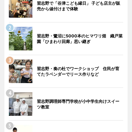
習志野で「谷津こども縁日」 子ども店主が販
売から値付けまで体験
習志野・鷺沼に5000本のヒマワリ畑 織戸菜
園「ひまわり回廊」思い継ぎ
習志野・奏の杜でワークショップ 住民が育
てたラベンダーでリース作りなど
習志野調理師専門学校が小中学生向けスイー
ツ教室