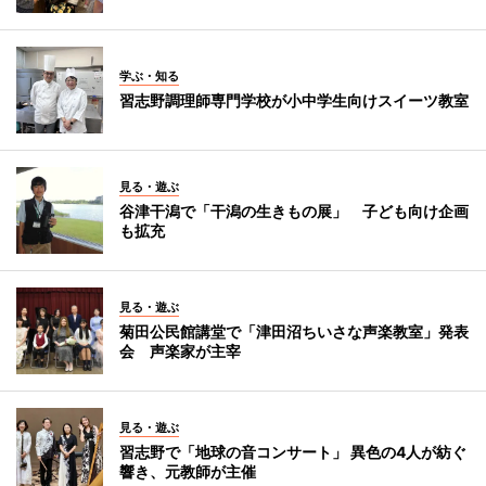
学ぶ・知る
習志野調理師専門学校が小中学生向けスイーツ教室
見る・遊ぶ
谷津干潟で「干潟の生きもの展」 子ども向け企画
も拡充
見る・遊ぶ
菊田公民館講堂で「津田沼ちいさな声楽教室」発表
会 声楽家が主宰
見る・遊ぶ
習志野で「地球の音コンサート」 異色の4人が紡ぐ
響き、元教師が主催