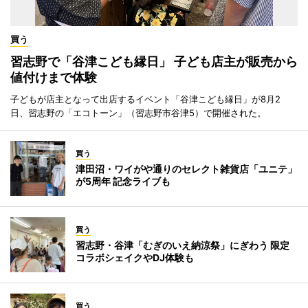
買う
習志野で「谷津こども縁日」 子ども店主が販売から
値付けまで体験
子どもが店主となって出店するイベント「谷津こども縁日」が8月2
日、習志野の「エコトーン」（習志野市谷津5）で開催された。
買う
津田沼・ワイがや通りのセレクト雑貨店「ユニテ」
が5周年 記念ライブも
買う
習志野・谷津「むぎのいえ納涼祭」にぎわう 限定
コラボシェイクやDJ体験も
買う