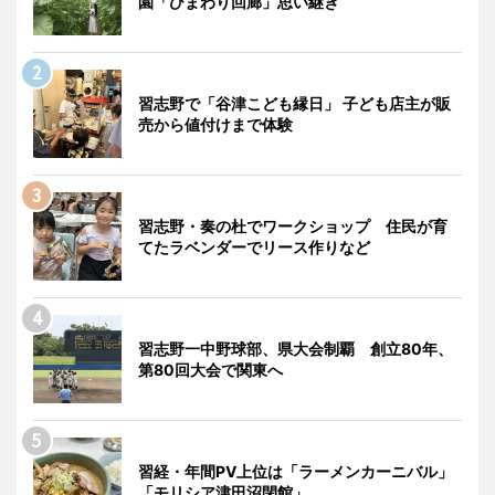
園「ひまわり回廊」思い継ぎ
習志野で「谷津こども縁日」 子ども店主が販
売から値付けまで体験
習志野・奏の杜でワークショップ 住民が育
てたラベンダーでリース作りなど
習志野一中野球部、県大会制覇 創立80年、
第80回大会で関東へ
習経・年間PV上位は「ラーメンカーニバル」
「モリシア津田沼閉館」