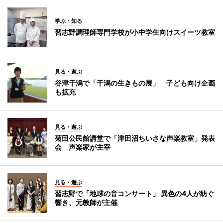
学ぶ・知る
習志野調理師専門学校が小中学生向けスイーツ教室
見る・遊ぶ
谷津干潟で「干潟の生きもの展」 子ども向け企画
も拡充
見る・遊ぶ
菊田公民館講堂で「津田沼ちいさな声楽教室」発表
会 声楽家が主宰
見る・遊ぶ
習志野で「地球の音コンサート」 異色の4人が紡ぐ
響き、元教師が主催