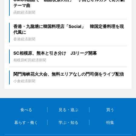
テーマ曲
函館経済新聞
香港・九龍塘に韓国料理店「Social」 韓国定番料理を現
代風に
香港経済新聞
SC相模原、熊本と引き分け J3リーグ開幕
相模原町田経済新聞
関門海峡花火大会、無料エリアなしの門司側をライブ配信
小倉経済新聞
食べる
見る・遊ぶ
買う
暮らす・働く
学ぶ・知る
特集