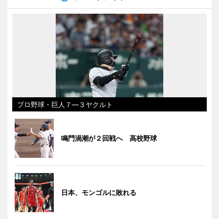
プロ野球・巨人７―３ヤクルト
鳴門渦潮が２回戦へ 高校野球
日本、モンゴルに敗れる