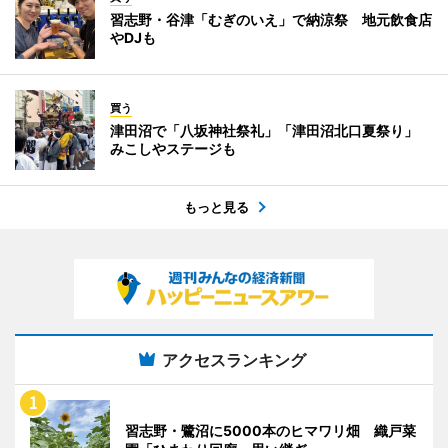
習志野・谷津「むぎのいえ」で納涼祭 地元飲食店
やDJも
買う
津田沼で「八坂神社祭礼」「津田沼北口夏祭り」
みこしやステージも
もっと見る
アクセスランキング
習志野・鷺沼に5000本のヒマワリ畑 織戸菜