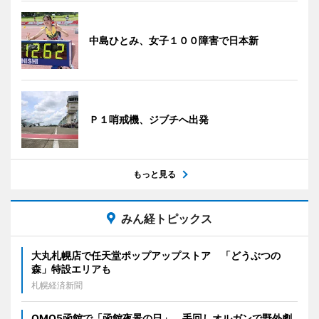
中島ひとみ、女子１００障害で日本新
Ｐ１哨戒機、ジブチへ出発
もっと見る
みん経トピックス
大丸札幌店で任天堂ポップアップストア 「どうぶつの
森」特設エリアも
札幌経済新聞
OMO5函館で「函館夜景の日」 手回しオルガンで野外劇