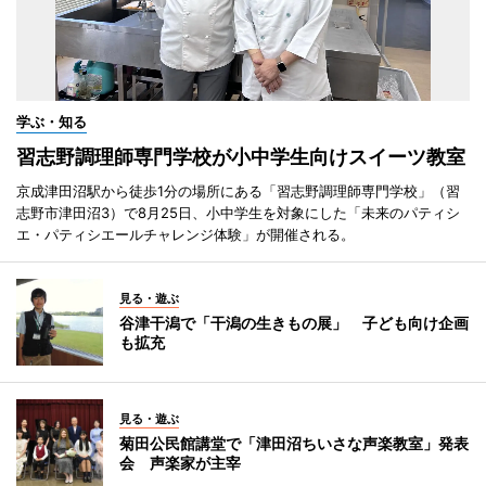
学ぶ・知る
習志野調理師専門学校が小中学生向けスイーツ教室
京成津田沼駅から徒歩1分の場所にある「習志野調理師専門学校」（習
志野市津田沼3）で8月25日、小中学生を対象にした「未来のパティシ
エ・パティシエールチャレンジ体験」が開催される。
見る・遊ぶ
谷津干潟で「干潟の生きもの展」 子ども向け企画
も拡充
見る・遊ぶ
菊田公民館講堂で「津田沼ちいさな声楽教室」発表
会 声楽家が主宰