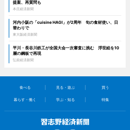
提案、再質問も
本庄経済新聞
河内小阪の「cuisine HAGI」が2周年 旬の食材使い、日
替わりで
東大阪経済新聞
平川・長谷川鉄工が全国大会一次審査に挑む 浮世絵を10
層の鋼板で再現
弘前経済新聞
食べる
見る・遊ぶ
買う
暮らす・働く
学ぶ・知る
特集