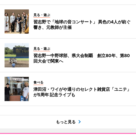
見る・遊ぶ
習志野で「地球の音コンサート」 異色の4人が紡ぐ
響き、元教師が主催
見る・遊ぶ
習志野一中野球部、県大会制覇 創立80年、第80
回大会で関東へ
食べる
津田沼・ワイがや通りのセレクト雑貨店「ユニテ」
が5周年 記念ライブも
もっと見る