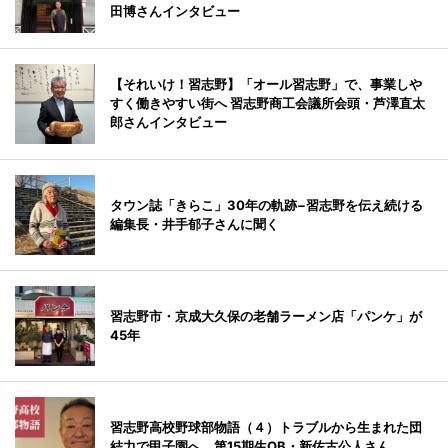
田博さんインタビュー
【それいけ！習志野】「オール習志野」で、事業しや
すく働きやすい街へ 習志野商工会議所会頭・芦澤直太
郎さんインタビュー
タウン誌「きらこ」30年の軌跡−習志野を伝え続ける
編集長・井手郁子さんに聞く
習志野市・京成大久保の老舗ラーメン店「パンケ」が
45年
習志野高校野球部物語（４）トラブルから生まれた団
結力で甲子園へ 第15期生OB・新佐古公人さん