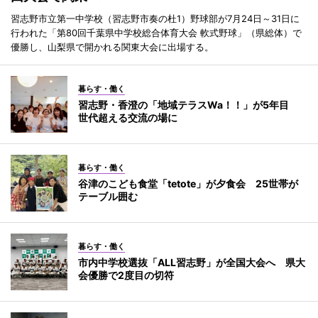
習志野市立第一中学校（習志野市奏の杜1）野球部が7月24日～31日に
行われた「第80回千葉県中学校総合体育大会 軟式野球」（県総体）で
優勝し、山梨県で開かれる関東大会に出場する。
暮らす・働く
習志野・香澄の「地域テラスWa！！」が5年目
世代超える交流の場に
暮らす・働く
谷津のこども食堂「tetote」が夕食会 25世帯が
テーブル囲む
暮らす・働く
市内中学校選抜「ALL習志野」が全国大会へ 県大
会優勝で2度目の切符