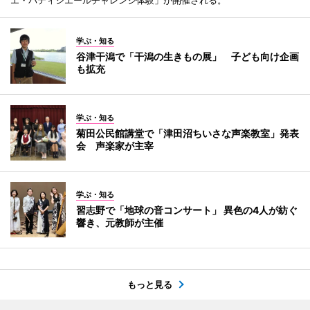
エ・パティシエールチャレンジ体験」が開催される。
学ぶ・知る
谷津干潟で「干潟の生きもの展」 子ども向け企画
も拡充
学ぶ・知る
菊田公民館講堂で「津田沼ちいさな声楽教室」発表
会 声楽家が主宰
学ぶ・知る
習志野で「地球の音コンサート」 異色の4人が紡ぐ
響き、元教師が主催
もっと見る