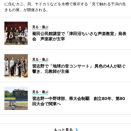
に住むカニ、貝、ヤドカリなどを水槽で展示する「見て触れる干潟の生
きもの展」が開催される。
見る・遊ぶ
菊田公民館講堂で「津田沼ちいさな声楽教室」発表
会 声楽家が主宰
見る・遊ぶ
習志野で「地球の音コンサート」 異色の4人が紡ぐ
響き、元教師が主催
見る・遊ぶ
習志野一中野球部、県大会制覇 創立80年、第80
回大会で関東へ
もっと見る