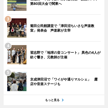
第80回大会で関東へ
菊田公民館講堂で「津田沼ちいさな声楽教
室」発表会 声楽家が主宰
習志野で「地球の音コンサート」 異色の4人が
紡ぐ響き、元教師が主催
京成津田沼で「ワイがや通りマルシェ」 露
店や音楽ステージも
もっと見る